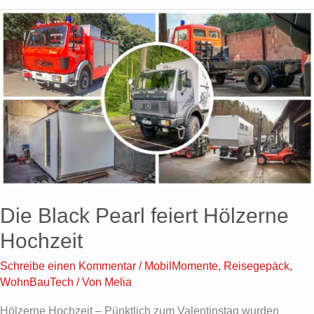
Die
Black
Pearl
feiert
Hölzerne
Hochzeit
Die Black Pearl feiert Hölzerne
Hochzeit
Schreibe einen Kommentar
/
MobilMomente
,
Reisegepäck
,
WohnBauTech
/ Von
Melia
Hölzerne Hochzeit – Pünktlich zum Valentinstag wurden