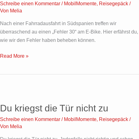
Schreibe einen Kommentar
/
MobilMomente
,
Reisegepäck
/
Von
Melia
Nach einer Fahrradausfahrt in Südspanien treffen wir
überraschend au einen „Fehler 30“ am E-Bike. Hier erfährst du,
wie wir den Fehler haben beheben können.
Read More »
Du
kriegst
Du kriegst die Tür nicht zu
die
Tür
Schreibe einen Kommentar
/
MobilMomente
,
Reisegepäck
/
nicht
Von
Melia
zu