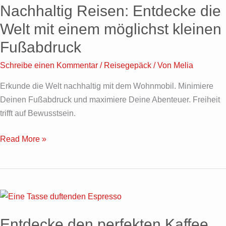
Nachhaltig Reisen: Entdecke die
Entdecke
die
Welt mit einem möglichst kleinen
Welt
Fußabdruck
mit
einem
Schreibe einen Kommentar
/
Reisegepäck
/ Von
Melia
möglichst
Erkunde die Welt nachhaltig mit dem Wohnmobil. Minimiere
kleinen
Deinen Fußabdruck und maximiere Deine Abenteuer. Freiheit
Fußabdruck
trifft auf Bewusstsein.
Read More »
Entdecke
den
Entdecke den perfekten Kaffee
perfekten