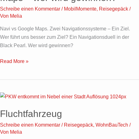
vs.
Schreibe einen Kommentar
/
MobilMomente
,
Reisegepäck
/
Google
Von
Melia
Maps
–
Navi vs Google Maps. Zwei Navigationssysteme – Ein Ziel.
wer
Wer führt uns besser zum Ziel? Ein Navigationsduell in der
wird
Black Pearl. Wer wird gewinnen?
gewinnen?
Read More »
Fluchtfahrzeug
Fluchtfahrzeug
Schreibe einen Kommentar
/
Reisegepäck
,
WohnBauTech
/
Von
Melia