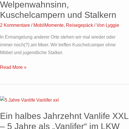
–
Welpenwahnsinn,
Von
Kuschelcampern und Stalkern
Welpenwahnsinn,
Kuschelcampern
2 Kommentare
/
MobilMomente
,
Reisegepäck
/ Von
Lyggie
und
In Ermangelung anderer Orte stehen wir mal wieder oder
Stalkern
immer noch(?) am Meer. Wir treffen Kuschelcamper ohne
Möbel und jugendliche Stalker.
Read More »
Ein
halbes
Ein halbes Jahrzehnt Vanlife XXL
Jahrzehnt
Vanlife
– 5 Jahre als „Vanlifer“ im LKW