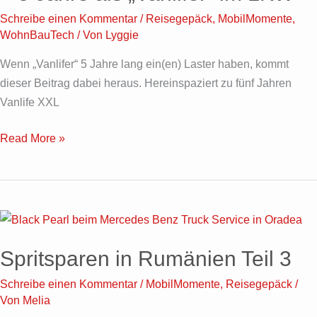
XXL
Schreibe einen Kommentar
/
Reisegepäck
,
MobilMomente
,
–
WohnBauTech
/ Von
Lyggie
5
Jahre
Wenn „Vanlifer“ 5 Jahre lang ein(en) Laster haben, kommt
als
dieser Beitrag dabei heraus. Hereinspaziert zu fünf Jahren
„Vanlifer“
Vanlife XXL
im
LKW
Read More »
Spritsparen
in
Spritsparen in Rumänien Teil 3
Rumänien
Teil
Schreibe einen Kommentar
/
MobilMomente
,
Reisegepäck
/
3
Von
Melia