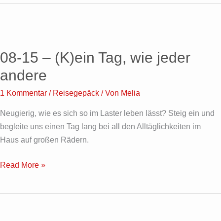
08-
15
08-15 – (K)ein Tag, wie jeder
–
(K)ein
andere
Tag,
1 Kommentar
/
Reisegepäck
/ Von
Melia
wie
jeder
Neugierig, wie es sich so im Laster leben lässt? Steig ein und
andere
begleite uns einen Tag lang bei all den Alltäglichkeiten im
Haus auf großen Rädern.
Read More »
Nächtliche