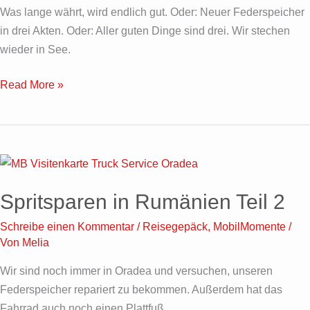
Was lange währt, wird endlich gut. Oder: Neuer Federspeicher
in drei Akten. Oder: Aller guten Dinge sind drei. Wir stechen
wieder in See.
Read More »
Spritsparen
in
Spritsparen in Rumänien Teil 2
Rumänien
Teil
Schreibe einen Kommentar
/
Reisegepäck
,
MobilMomente
/
2
Von
Melia
Wir sind noch immer in Oradea und versuchen, unseren
Federspeicher repariert zu bekommen. Außerdem hat das
Fahrrad auch noch einen Plattfuß…