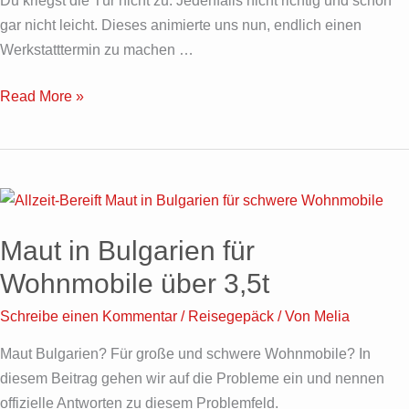
Du kriegst die Tür nicht zu. Jedenfalls nicht richtig und schon
gar nicht leicht. Dieses animierte uns nun, endlich einen
Werkstatttermin zu machen …
Read More »
Maut
in
Maut in Bulgarien für
Bulgarien
für
Wohnmobile über 3,5t
Wohnmobile
Schreibe einen Kommentar
/
Reisegepäck
/ Von
Melia
über
3,5t
Maut Bulgarien? Für große und schwere Wohnmobile? In
diesem Beitrag gehen wir auf die Probleme ein und nennen
offizielle Antworten zu diesem Problemfeld.