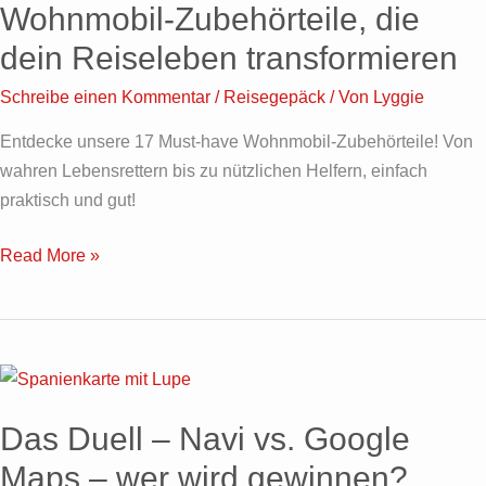
praktische
Wohnmobil-Zubehörteile, die
Wohnmobil-
dein Reiseleben transformieren
Zubehörteile,
die
Schreibe einen Kommentar
/
Reisegepäck
/ Von
Lyggie
dein
Entdecke unsere 17 Must-have Wohnmobil-Zubehörteile! Von
Reiseleben
wahren Lebensrettern bis zu nützlichen Helfern, einfach
transformieren
praktisch und gut!
Read More »
Das
Duell
Das Duell – Navi vs. Google
–
Navi
Maps – wer wird gewinnen?