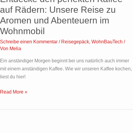
Kaffee
auf Rädern: Unsere Reise zu
auf
Aromen und Abenteuern im
Rädern:
Wohnmobil
Unsere
Reise
Schreibe einen Kommentar
/
Reisegepäck
,
WohnBauTech
/
zu
Von
Melia
Aromen
Ein anständiger Morgen beginnt bei uns natürlich auch immer
und
mit einem anständigen Kaffee. Wie wir unseren Kaffee kochen,
Abenteuern
liest du hier!
im
Wohnmobil
Read More »
Chapelle