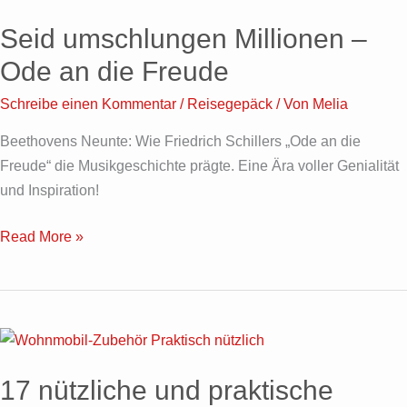
umschlungen
Seid umschlungen Millionen –
Millionen
–
Ode an die Freude
Ode
Schreibe einen Kommentar
/
Reisegepäck
/ Von
Melia
an
die
Beethovens Neunte: Wie Friedrich Schillers „Ode an die
Freude
Freude“ die Musikgeschichte prägte. Eine Ära voller Genialität
und Inspiration!
Read More »
17
nützliche
17 nützliche und praktische
und