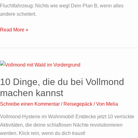
Fluchtfahrzeug: Nichts wie weg! Dein Plan B, wenn alles
andere scheitert.
Read More »
10
Dinge,
10 Dinge, die du bei Vollmond
die
du
machen kannst
bei
Schreibe einen Kommentar
/
Reisegepäck
/ Von
Melia
Vollmond
machen
Vollmond-Hysterie im Wohnmobil! Entdecke jetzt 10 verrückte
kannst
Aktivitäten, die deine schlaflosen Nächte revolutionieren
werden. Klick rein, wenn du dich traust!