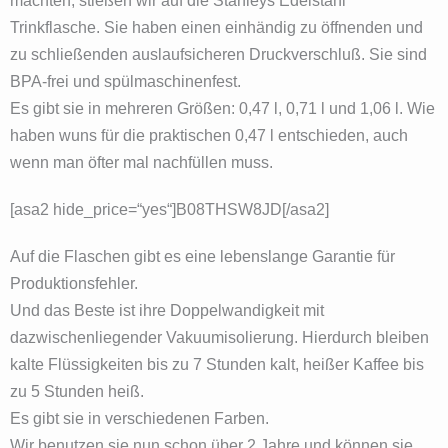
machten, stießen wir auf die Stanleys Edelstahl
Trinkflasche. Sie haben einen einhändig zu öffnenden und
zu schließenden auslaufsicheren Druckverschluß. Sie sind
BPA-frei und spülmaschinenfest.
Es gibt sie in mehreren Größen: 0,47 l, 0,71 l und 1,06 l. Wie
haben wuns für die praktischen 0,47 l entschieden, auch
wenn man öfter mal nachfüllen muss.
[asa2 hide_price=“yes“]B08THSW8JD[/asa2]
Auf die Flaschen gibt es eine lebenslange Garantie für
Produktionsfehler.
Und das Beste ist ihre Doppelwandigkeit mit
dazwischenliegender Vakuumisolierung. Hierdurch bleiben
kalte Flüssigkeiten bis zu 7 Stunden kalt, heißer Kaffee bis
zu 5 Stunden heiß.
Es gibt sie in verschiedenen Farben.
Wir benutzen sie nun schon über 2 Jahre und können sie