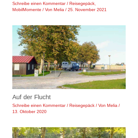
Schreibe einen Kommentar
/
Reisegepäck
,
MobilMomente
/ Von
Melia
/
25. November 2021
Auf der Flucht
Schreibe einen Kommentar
/
Reisegepäck
/ Von
Melia
/
13. Oktober 2020