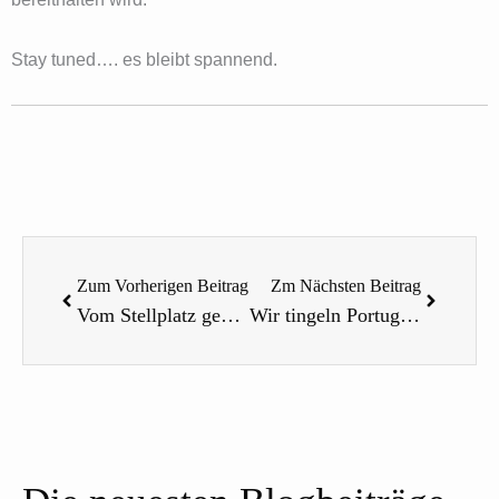
Stay tuned…. es bleibt spannend.
Zurück
Nächste
Zum Vorherigen Beitrag
Zm Nächsten Beitrag
Vom Stellplatz gehts wieder weiter – von vollen Parkplätzen, schwierigen Stauseen und tollen Aussichten
Wir tingeln Portugals Nordküste runter