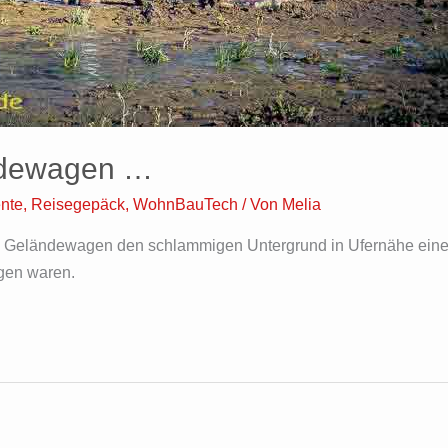
ändewagen …
nte
,
Reisegepäck
,
WohnBauTech
/ Von
Melia
m Geländewagen den schlammigen Untergrund in Ufernähe eines
igen waren.