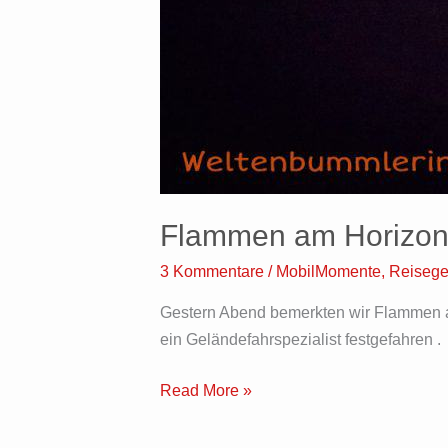
Flammen am Horizon
3 Kommentare
/
MobilMomente
,
Reiseg
Gestern Abend bemerkten wir Flammen am
ein Geländefahrspezialist festgefahren .
Read More »