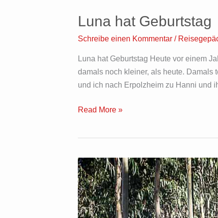
hat
Luna hat Geburtstag
Geburtstag
Schreibe einen Kommentar
/
Reisegepä
Luna hat Geburtstag Heute vor einem Jahr
damals noch kleiner, als heute. Damals
und ich nach Erpolzheim zu Hanni und i
Read More »
Minimalismus
Irgendwo
im
Nirgendwo