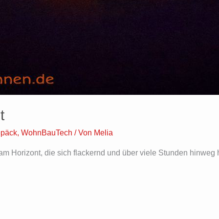
t
epäck
,
WohnBauTech
/ Von
Melia
 Horizont, die sich flackernd und über viele Stunden hinweg h