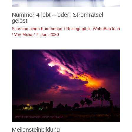
Nummer 4 lebt – oder: Stromrätsel
gelöst
Schreibe einen Kommentar
/
Reisegepäck
,
WohnBauTech
/ Von
Melia
/
7. Juni 2020
Meilensteinbildung