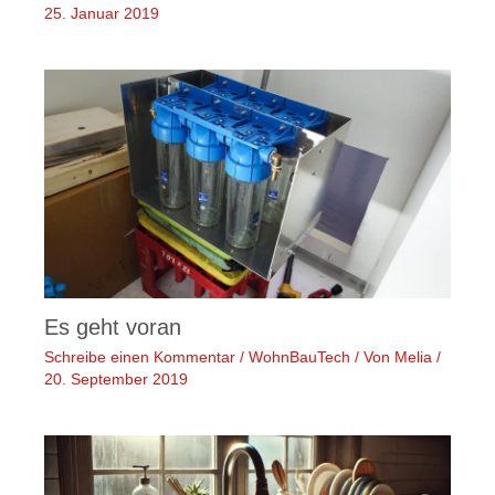
25. Januar 2019
Es geht voran
Schreibe einen Kommentar
/
WohnBauTech
/ Von
Melia
/
20. September 2019