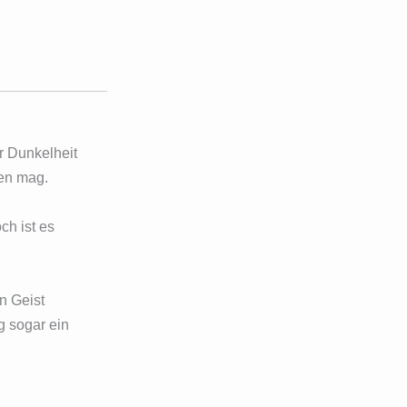
r Dunkelheit
en mag.
h ist es
en Geist
g sogar ein