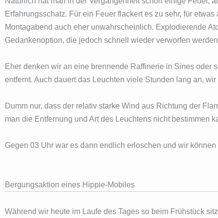
Natürlich hat man in der Vergangenheit schon einige Feuer, a
Erfahrungsschatz. Für ein Feuer flackert es zu sehr, für etwas
Montagabend auch eher unwahrscheinlich. Explodierende Ato
Gedankenoption, die jedoch schnell wieder verworfen werden
Eher denken wir an eine brennende Raffinerie in Sines oder s
entfernt. Auch dauert das Leuchten viele Stunden lang an, wi
Dumm nur, dass der relativ starke Wind aus Richtung der Fla
man die Entfernung und Art des Leuchtens nicht bestimmen k
Gegen 03 Uhr war es dann endlich erloschen und wir können
Bergungsaktion eines Hippie-Mobiles
Während wir heute im Laufe des Tages so beim Frühstück sitz