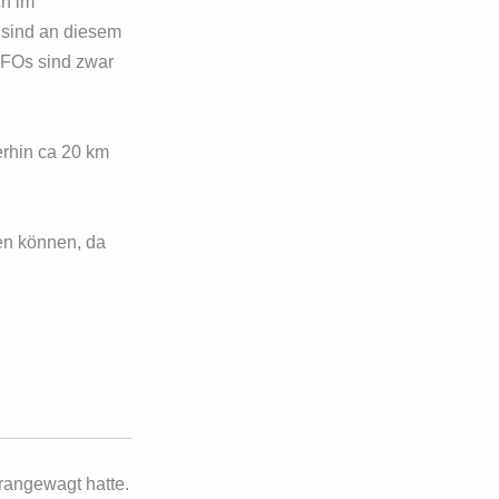
ch im
l sind an diesem
UFOs sind zwar
erhin ca 20 km
en können, da
rangewagt hatte.