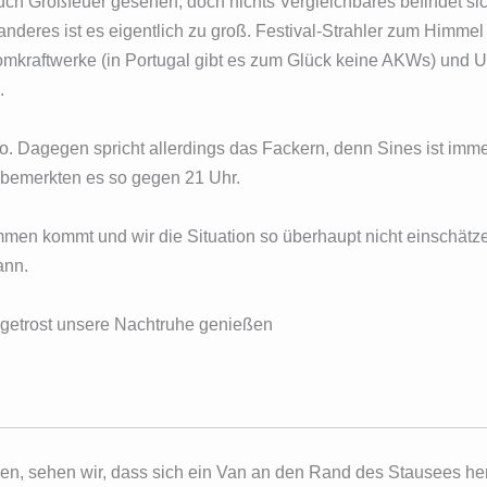
uch Großfeuer gesehen, doch nichts Vergleichbares befindet si
 anderes ist es eigentlich zu groß. Festival-Strahler zum Himme
mkraftwerke (in Portugal gibt es zum Glück keine AKWs) und 
.
o. Dagegen spricht allerdings das Fackern, denn Sines ist imm
r bemerkten es so gegen 21 Uhr.
mmen kommt und wir die Situation so überhaupt nicht einschätz
ann.
 getrost unsere Nachtruhe genießen
en, sehen wir, dass sich ein Van an den Rand des Stausees he