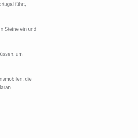
tugal führt,
n Steine ein und
 müssen, um
nsmobilen, die
daran