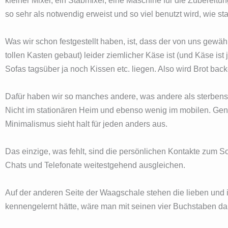
kleiner Mixer, ein Stabmixer, eine Maschine für die Zubereitu
so sehr als notwendig erweist und so viel benutzt wird, wie stat
Was wir schon festgestellt haben, ist, dass der von uns gewäh
tollen Kasten gebaut) leider ziemlicher Käse ist (und Käse ist 
Sofas tagsüber ja noch Kissen etc. liegen. Also wird Brot ba
Dafür haben wir so manches andere, was andere als sterbensn
Nicht im stationären Heim und ebenso wenig im mobilen. Gena
Minimalismus sieht halt für jeden anders aus.
Das einzige, was fehlt, sind die persönlichen Kontakte zum 
Chats und Telefonate weitestgehend ausgleichen.
Auf der anderen Seite der Waagschale stehen die lieben un
kennengelernt hätte, wäre man mit seinen vier Buchstaben d