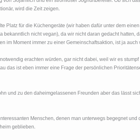
ng von Sojamilch und ein stromloser Joghurtbereiter. Ob sich da
ionär, wird die Zeit zeigen.
lte Platz für die Küchengeräte (wir haben dafür unter dem eine
ja bekanntlich nicht vegan), da wir nicht daran gedacht hatten, 
cken im Moment immer zu einer Gemeinschaftsaktion, ist ja auc
otwendig erachten würden, gar nicht dabei, weil wir es stumpf 
u das ist eben immer eine Frage der persönlichen Prioritätens
Sohn und zu den daheimgelassenen Freunden aber das lässt sich
d interessanten Menschen, denen man unterwegs begegnet und 
aheim geblieben.