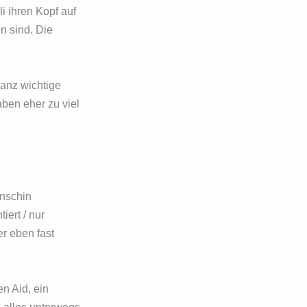
i ihren Kopf auf
n sind. Die
ganz wichtige
ben eher zu viel
enschin
iert / nur
r eben fast
en Aid, ein