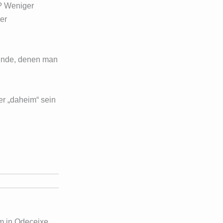
“? Weniger
er
eunde, denen man
er „daheim“ sein
um in Odeceixe