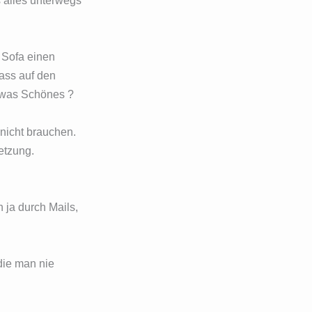
s alles unterwegs
n Sofa einen
dass auf den
h was Schönes ?
nicht brauchen.
etzung.
 ja durch Mails,
die man nie