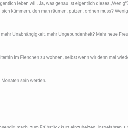
gentlich leben will. Ja, was genau ist eigentlich dieses „Wenig
n sich kümmern, den man räumen, putzen, ordnen muss? Wenig
zeit, mehr Unabhängigkeit, mehr Ungebundenheit? Mehr neue Fr
weiterhin im Fienchen zu wohnen, selbst wenn wir denn mal wied
n Monaten sein werden.
otwendig mach, zum Frühstück kurz einzuheizen, losgefahren, 