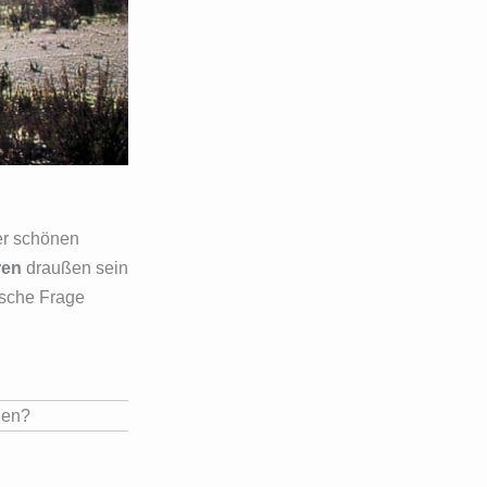
er schönen
ren
draußen sein
ische Frage
den?