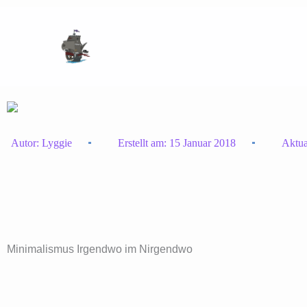
Zum
Inhalt
springen
Autor:
Lyggie
Erstellt am:
15 Januar 2018
Aktua
Minimalismus Irgendwo im Nirgendwo