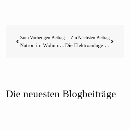
Zurück
Nächst
Zum Vorherigen Beitrag
Zm Nächsten Beitrag
Natron im Wohnmobil – Wie man mit Natron abspülen und trotzdem viel Wasser sparen kann
Die Elektroanlage Teil 2 – Solaranlage
Die neuesten Blogbeiträge