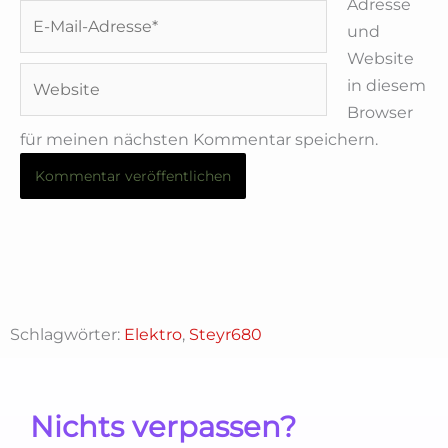
Adresse
E-
und
Mail-
Website
Adresse*
Website
in diesem
Browser
für meinen nächsten Kommentar speichern.
Schlagwörter:
Elektro
,
Steyr680
Nichts verpassen?