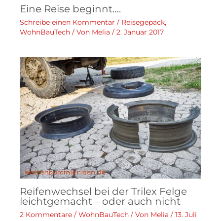
Eine Reise beginnt….
Schreibe einen Kommentar
/
Reisegepäck
,
WohnBauTech
/ Von
Melia
/
2. Januar 2017
Reifenwechsel bei der Trilex Felge
leichtgemacht – oder auch nicht
2 Kommentare
/
WohnBauTech
/ Von
Melia
/
13. Juli