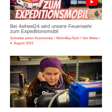
Bei 4wheel24 wird unsere Feuerwehr
zum Expeditionsmobil
Schreibe einen Kommentar
/
WohnBauTech
/ Von
Melia
/
4. August 2021