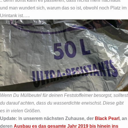
.. denn sonst kann es passieren, dass nichts mehr nachläuft
und man wundert sich, warum das so ist, obwohl noch Platz im
Urintank ist…..
Wenn Du Müllbeutel für deinen Feststoffeimer besorgst, solltest
du darauf achten, dass du wasserdichte erwischst. Diese gibt
es in vielen Größen.
Update:
I
n unserem nächsten Zuhause, der
Black Pearl
, an
deren
Ausbau es das gesamte Jahr 2019 bis hinein ins