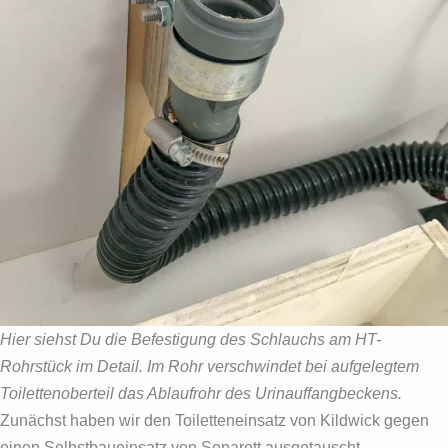
Hier siehst Du die Befestigung des Schlauchs am HT-
Rohrstück im Detail. Im Rohr verschwindet bei aufgelegtem
Toilettenoberteil das Ablaufrohr des Urinauffangbeckens.
Zunächst haben wir den Toiletteneinsatz von Kildwick gegen
einen Selbstbaueinsatz von Separett ausgetauscht.