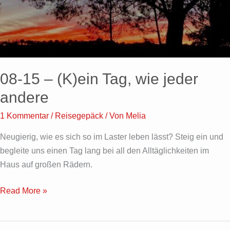
wie
jeder
andere
08-15 – (K)ein Tag, wie jeder
andere
1 Kommentar
/
Reisegepäck
/ Von
Melia
Neugierig, wie es sich so im Laster leben lässt? Steig ein und
begleite uns einen Tag lang bei all den Alltäglichkeiten im
Haus auf großen Rädern.
Read More »