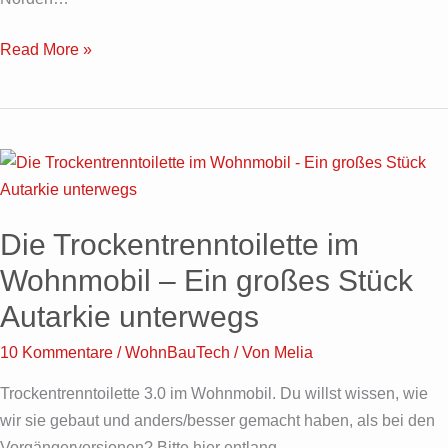
Read More »
Die
Trockentrenntoilette
im
Die Trockentrenntoilette im
Wohnmobil
–
Wohnmobil – Ein großes Stück
Ein
Autarkie unterwegs
großes
Stück
10 Kommentare
/
WohnBauTech
/ Von
Melia
Autarkie
Trockentrenntoilette 3.0 im Wohnmobil. Du willst wissen, wie
unterwegs
wir sie gebaut und anders/besser gemacht haben, als bei den
Vorgängerversionen? Bitte hier entlang