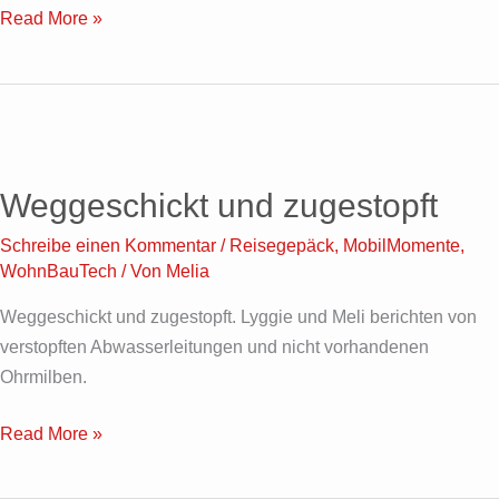
Read More »
Weggeschickt
und
Weggeschickt und zugestopft
zugestopft
Schreibe einen Kommentar
/
Reisegepäck
,
MobilMomente
,
WohnBauTech
/ Von
Melia
Weggeschickt und zugestopft. Lyggie und Meli berichten von
verstopften Abwasserleitungen und nicht vorhandenen
Ohrmilben.
Read More »