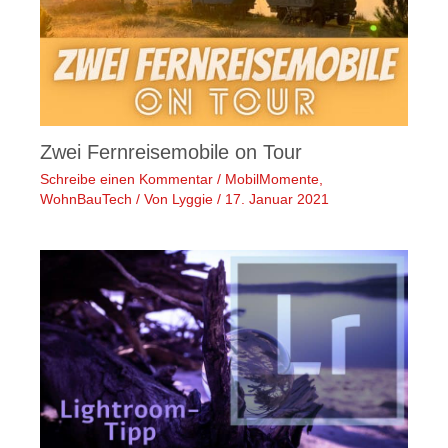
Zwei Fernreisemobile on Tour
Schreibe einen Kommentar
/
MobilMomente
,
WohnBauTech
/ Von
Lyggie
/
17. Januar 2021