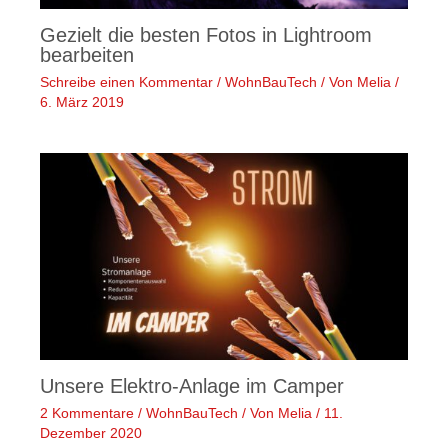
Gezielt die besten Fotos in Lightroom
bearbeiten
Schreibe einen Kommentar
/
WohnBauTech
/ Von
Melia
/
6. März 2019
Unsere Elektro-Anlage im Camper
2 Kommentare
/
WohnBauTech
/ Von
Melia
/
11.
Dezember 2020