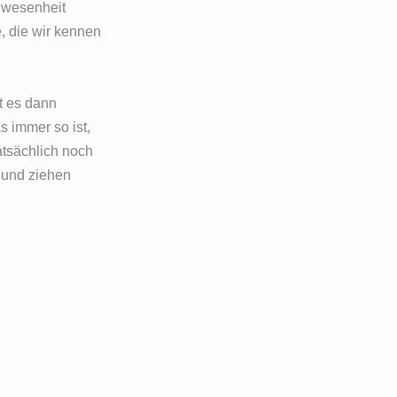
Anwesenheit
, die wir kennen
bt es dann
 immer so ist,
atsächlich noch
n und ziehen