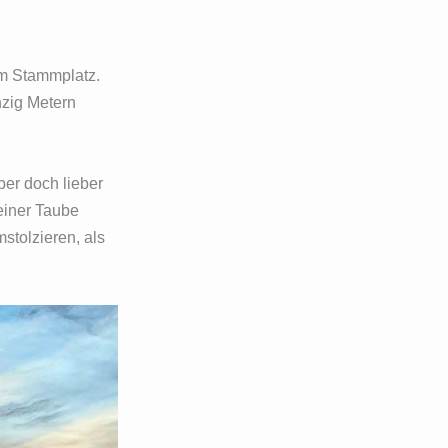
em Stammplatz.
nzig Metern
er doch lieber
einer Taube
stolzieren, als