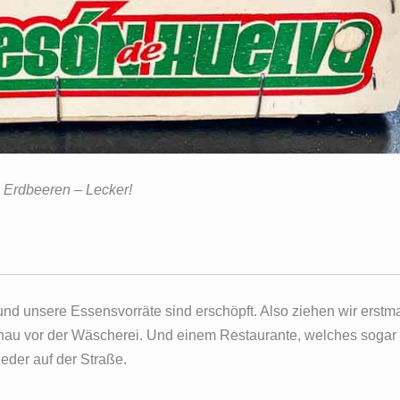
 Erdbeeren – Lecker!
nd unsere Essensvorräte sind erschöpft. Also ziehen wir erstm
enau vor der Wäscherei. Und einem Restaurante, welches soga
ieder auf der Straße.