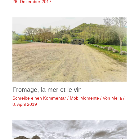
26. Dezember 2017
Fromage, la mer et le vin
Schreibe einen Kommentar
/
MobilMomente
/ Von
Melia
/
8. April 2019