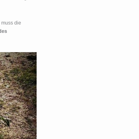
r muss die
des