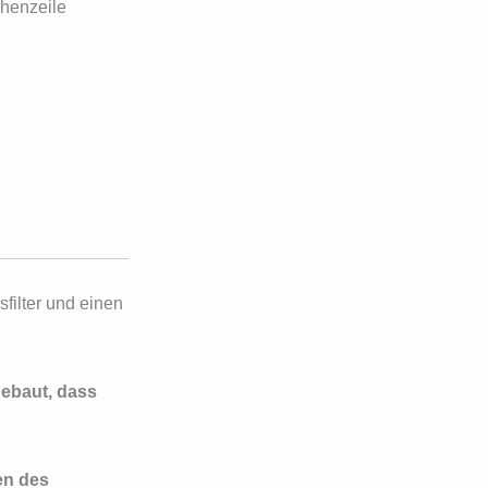
henzeile
sfilter und einen
gebaut, dass
en des