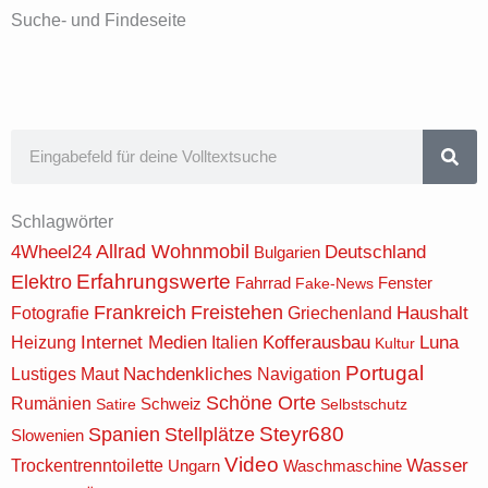
Suche- und Findeseite
S
u
c
Schlagwörter
h
Allrad Wohnmobil
4Wheel24
Deutschland
Bulgarien
e
Erfahrungswerte
Elektro
Fenster
Fahrrad
Fake-News
Frankreich
Freistehen
Griechenland
Haushalt
Fotografie
Internet Medien
Kofferausbau
Luna
Heizung
Italien
Kultur
Portugal
Nachdenkliches
Maut
Navigation
Lustiges
Schöne Orte
Rumänien
Schweiz
Satire
Selbstschutz
Steyr680
Spanien
Stellplätze
Slowenien
Video
Wasser
Trockentrenntoilette
Ungarn
Waschmaschine