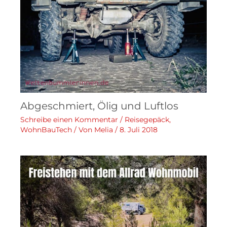
Abgeschmiert, Ölig und Luftlos
Schreibe einen Kommentar
/
Reisegepäck
,
WohnBauTech
/ Von
Melia
/
8. Juli 2018