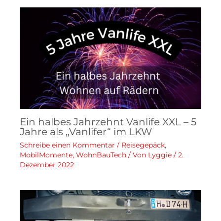
Ein halbes Jahrzehnt Vanlife XXL – 5
Jahre als „Vanlifer“ im LKW
Schreibe einen Kommentar
/
Reisegepäck
,
MobilMomente
,
WohnBauTech
/ Von
Lyggie
/
2.
Dezember 2022