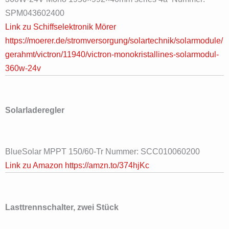
SPM043602400
Link zu Schiffselektronik Mörer
https://moerer.de/stromversorgung/solartechnik/solarmodule/
gerahmt/victron/11940/victron-monokristallines-solarmodul-
360w-24v
Solarladeregler
BlueSolar MPPT 150/60-Tr Nummer: SCC010060200
Link zu Amazon https://amzn.to/374hjKc
Lasttrennschalter, zwei Stück