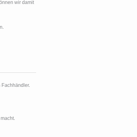
können wir damit
n.
m Fachhändler.
 macht.